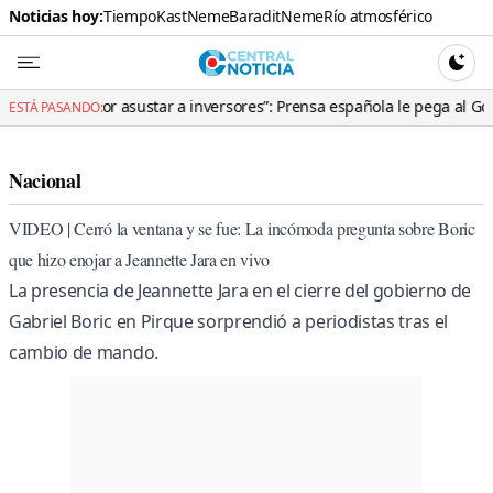
Noticias hoy:
Tiempo
Kast
Neme
Baradit
Neme
Río atmosférico
Central N
CAMBI
r asustar a inversores”: Prensa española le pega al Gobierno tras polé
ESTÁ PASANDO:
Nacional
VIDEO | Cerró la ventana y se fue: La incómoda pregunta sobre Boric
que hizo enojar a Jeannette Jara en vivo
La presencia de Jeannette Jara en el cierre del gobierno de
Gabriel Boric en Pirque sorprendió a periodistas tras el
cambio de mando.