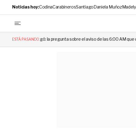
Noticias hoy:
Codina
Carabineros
Santiago
Daniela Muñoz
Madely
 la pregunta sobre el aviso de las 6:00 AM que dejó en evidencia al Del
ESTÁ PASANDO: