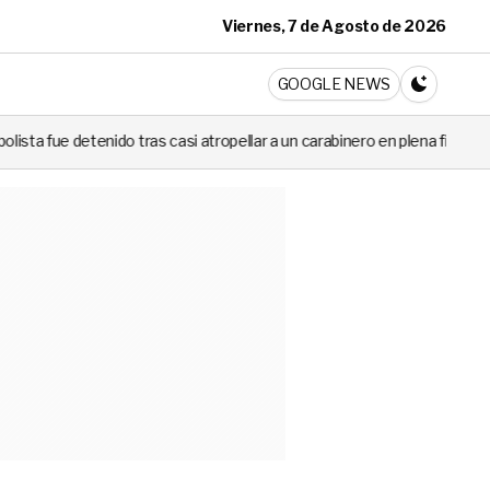
Viernes, 7 de Agosto de 2026
ticia
GOOGLE NEWS
CAMBIA A 
casi atropellar a un carabinero en plena fiscalización
Cortes de lu