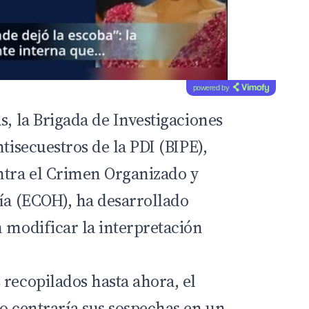
powered by
s, la Brigada de Investigaciones
ntisecuestros de la
PDI
(BIPE),
ntra el Crimen Organizado y
lía (ECOH), ha desarrollado
n modificar la interpretación
 recopilados hasta ahora, el
no centraría sus sospechas en un