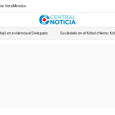
ne Vera
Mineduc
Central No
egado
Escándalo en el fútbol chileno: futbolista fue detenido tras 