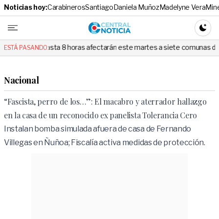
Noticias hoy:
Carabineros
Santiago
Daniela Muñoz
Madelyne Vera
Min
Central No
CAMBI
hasta 8 horas afectarán este martes a siete comunas de Santiago: revisa 
ESTÁ PASANDO:
Nacional
“Fascista, perro de los…”: El macabro y aterrador hallazgo
en la casa de un reconocido ex panelista Tolerancia Cero
Instalan bomba simulada afuera de casa de Fernando
Villegas en Ñuñoa; Fiscalía activa medidas de protección.