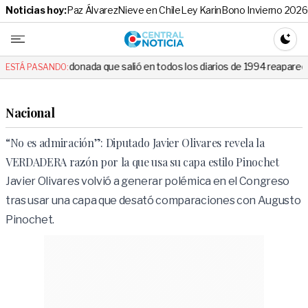
Noticias hoy:
Paz Álvarez
Nieve en Chile
Ley Karin
Bono Invierno 2026
Central No
CAMBI
onada que salió en todos los diarios de 1994 reapareció e hizo llorar a
ESTÁ PASANDO:
Nacional
“No es admiración”: Diputado Javier Olivares revela la
VERDADERA razón por la que usa su capa estilo Pinochet
Javier Olivares volvió a generar polémica en el Congreso
tras usar una capa que desató comparaciones con Augusto
Pinochet.