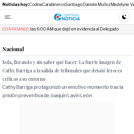
Noticias hoy:
Codina
Carabineros
Santiago
Daniela Muñoz
Madelyne V
Central No
CAMBI
las 6:00 AM que dejó en evidencia al Delegado
Escándalo en el fú
ESTÁ PASANDO:
Nacional
Sola, llorando y sin saber qué hacer: La fuerte imagen de
Cathy Barriga a la salida de tribunales que desató feroces
críticas a su entorno
Cathy Barriga protagonizó un emotivo momento tras la
prisión preventiva de Joaquín Lavín León