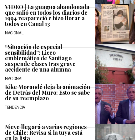
VIDEO | La guagua abandonada
que salió en todos los diarios de
1994 reapareció e hizo llorar a
todos en Canal 13
NACIONAL
“Situación de especial
sensibilidad”: Liceo
emblemático de Santiago
suspende clases tras grave
accidente de una alumna
NACIONAL
Kike Morandé deja la animación
de Detrás del Muro: Esto se sabe
de su reemplazo
TENDENCIA
Nieve llegará a varias regiones
de Chile: Revisa si la tuya está
en la lista