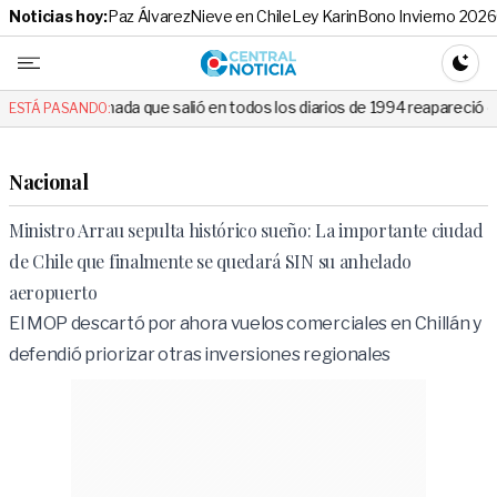
Noticias hoy:
Paz Álvarez
Nieve en Chile
Ley Karin
Bono Invierno 2026
Central No
CAMBI
que salió en todos los diarios de 1994 reapareció e hizo llorar a todo
ESTÁ PASANDO:
Nacional
Ministro Arrau sepulta histórico sueño: La importante ciudad
de Chile que finalmente se quedará SIN su anhelado
aeropuerto
El MOP descartó por ahora vuelos comerciales en Chillán y
defendió priorizar otras inversiones regionales