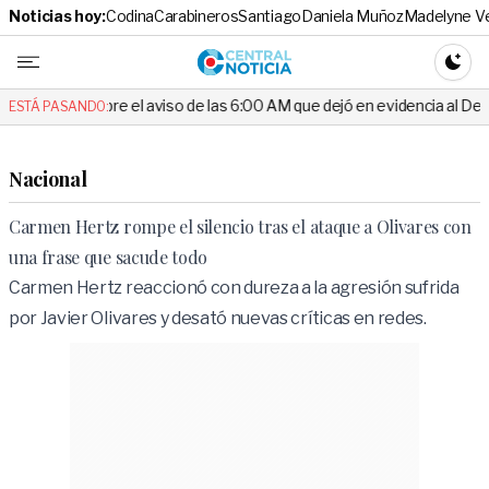
Noticias hoy:
Codina
Carabineros
Santiago
Daniela Muñoz
Madelyne V
Central No
CAMBI
re el aviso de las 6:00 AM que dejó en evidencia al Delegado
Esc
ESTÁ PASANDO:
Nacional
Carmen Hertz rompe el silencio tras el ataque a Olivares con
una frase que sacude todo
Carmen Hertz reaccionó con dureza a la agresión sufrida
por Javier Olivares y desató nuevas críticas en redes.