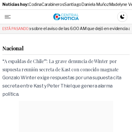
Noticias hoy:
Codina
Carabineros
Santiago
Daniela Muñoz
Madelyne V
Central No
CAMBI
sobre el aviso de las 6:00 AM que dejó en evidencia al Delegado
ESTÁ PASANDO:
Nacional
“A espaldas de Chile”: La grave denuncia de Winter por
supuesta reunión secreta de Kast con conocido magnate
Gonzalo Winter exige respuestas por una supuesta cita
secreta entre Kast y Peter Thiel que genera alarma
política.