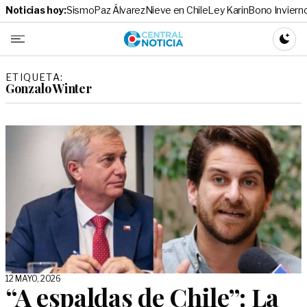
Noticias hoy:
Sismo
Paz Álvarez
Nieve en Chile
Ley Karin
Bono Inviern
Central No
CAMBI
ETIQUETA:
Gonzalo Winter
12 MAYO, 2026
“A espaldas de Chile”: La