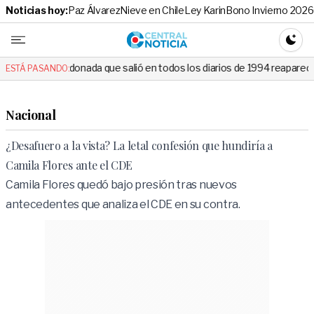
Noticias hoy:
Paz Álvarez
Nieve en Chile
Ley Karin
Bono Invierno 2026
Central No
CAMBI
nada que salió en todos los diarios de 1994 reapareció e hizo llorar a 
ESTÁ PASANDO:
Nacional
¿Desafuero a la vista? La letal confesión que hundiría a
Camila Flores ante el CDE
Camila Flores quedó bajo presión tras nuevos
antecedentes que analiza el CDE en su contra.