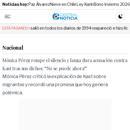
Noticias hoy:
Paz Álvarez
Nieve en Chile
Ley Karin
Bono Invierno 2026
Central No
CAMBI
ó en todos los diarios de 1994 reapareció e hizo llorar a todos en Cana
ESTÁ PASANDO:
Nacional
Mónica Pérez rompe el silencio y lanza dura acusación contra
Kast tras sus dichos: “No se puede ahora”
Mónica Pérez criticó la explicación de Kast sobre
migrantes y recordó una promesa que hoy genera
polémica.