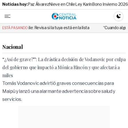
Noticias hoy:
Paz Álvarez
Nieve en Chile
Ley Karin
Bono Invierno 2026
Central No
CAMBI
: Revisa si la tuya está en la lista
“Cuando alguien utiliza mal es
ESTÁ PASANDO:
Nacional
“¿Así de grave?”: La drástica decisión de Vodanovic por culpa
del gobierno que impactó a Mónica Rincón y que afectará a
miles
Tomás Vodanovic advirtió graves consecuencias para
Maipú y lanzó una alarmante advertencia sobre salud y
servicios.