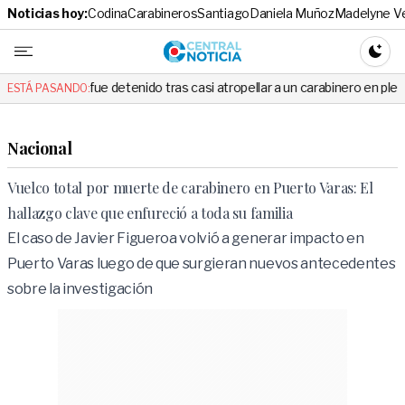
Noticias hoy:
Codina
Carabineros
Santiago
Daniela Muñoz
Madelyne V
Central No
CAMBI
ue detenido tras casi atropellar a un carabinero en plena fiscalización
ESTÁ PASANDO:
Nacional
Vuelco total por muerte de carabinero en Puerto Varas: El
hallazgo clave que enfureció a toda su familia
El caso de Javier Figueroa volvió a generar impacto en
Puerto Varas luego de que surgieran nuevos antecedentes
sobre la investigación