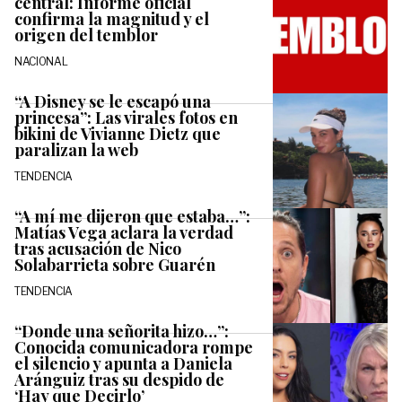
central: Informe oficial
confirma la magnitud y el
origen del temblor
NACIONAL
“A Disney se le escapó una
princesa”: Las virales fotos en
bikini de Vivianne Dietz que
paralizan la web
TENDENCIA
“A mí me dijeron que estaba…”:
Matías Vega aclara la verdad
tras acusación de Nico
Solabarrieta sobre Guarén
TENDENCIA
“Donde una señorita hizo…”:
Conocida comunicadora rompe
el silencio y apunta a Daniela
Aránguiz tras su despido de
‘Hay que Decirlo’