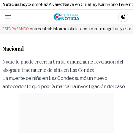
Noticias hoy:
Sismo
Paz Álvarez
Nieve en Chile
Ley Karin
Bono Inviern
Central No
CAMBI
ona central: Informe oficial confirma la magnitud y el origen del temblo
ESTÁ PASANDO:
Nacional
Nadie lo puede creer: la brutal e indignante revelación del
abogado tras muerte de niña en Las Condes
La muerte de niña en Las Condes sumó un nuevo
antecedente que podría marcar la investigación del caso.