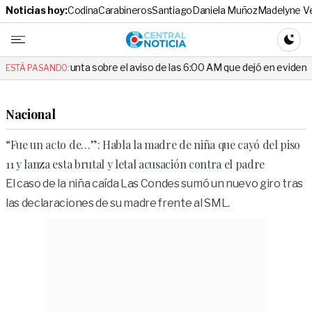
Noticias hoy:
Codina
Carabineros
Santiago
Daniela Muñoz
Madelyne V
Central No
CAMBI
unta sobre el aviso de las 6:00 AM que dejó en evidencia al Delegado
ESTÁ PASANDO:
Nacional
“Fue un acto de…”: Habla la madre de niña que cayó del piso
11 y lanza esta brutal y letal acusación contra el padre
El caso de la niña caída Las Condes sumó un nuevo giro tras
las declaraciones de su madre frente al SML.