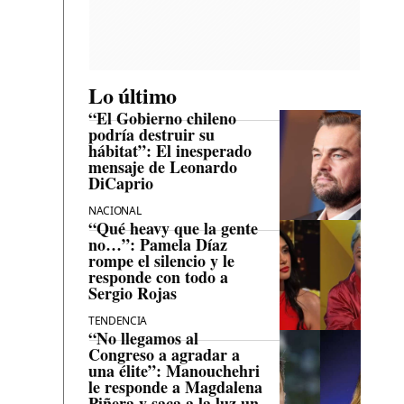
Lo último
“El Gobierno chileno
podría destruir su
hábitat”: El inesperado
mensaje de Leonardo
DiCaprio
NACIONAL
“Qué heavy que la gente
no…”: Pamela Díaz
rompe el silencio y le
responde con todo a
Sergio Rojas
TENDENCIA
“No llegamos al
Congreso a agradar a
una élite”: Manouchehri
le responde a Magdalena
Piñera y saca a la luz un