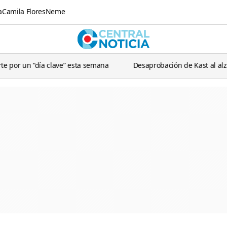
a
Camila Flores
Neme
Central N
ve” esta semana
Desaprobación de Kast al alza: la nueva encues