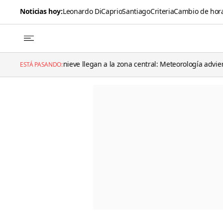
Noticias hoy:
Leonardo DiCaprio
Santiago
Criteria
Cambio de hor
y nieve llegan a la zona central: Meteorología advierte por un “día cla
ESTÁ PASANDO: