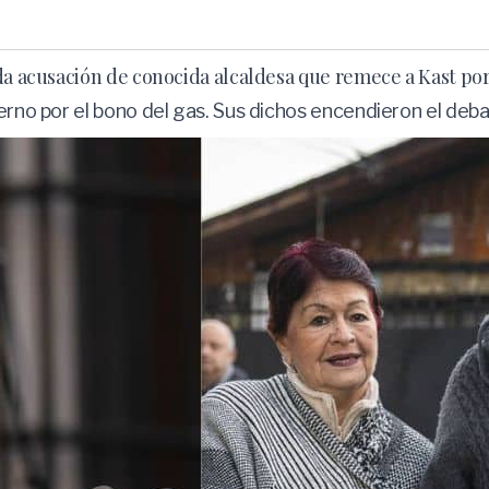
da acusación de conocida alcaldesa que remece a Kast por
erno por el bono del gas. Sus dichos encendieron el deba