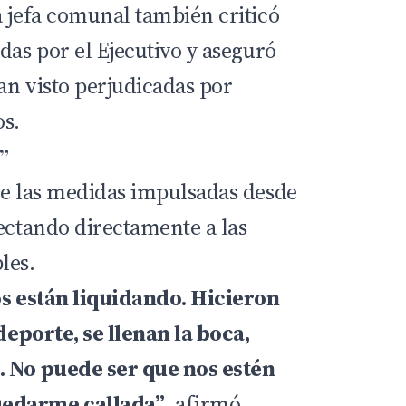
a jefa comunal también criticó
das por el Ejecutivo y aseguró
han visto perjudicadas por
os.
”
ue las medidas impulsadas desde
fectando directamente a las
les.
os están liquidando. Hicieron
 deporte, se llenan la boca,
. No puede ser que nos estén
uedarme callada”
, afirmó.