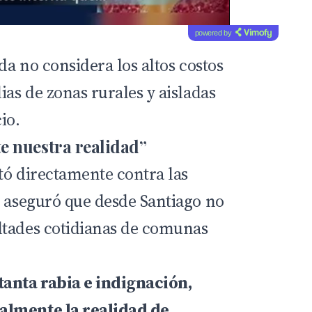
powered by
da
no considera los altos costos
ias de zonas rurales y aisladas
io.
e nuestra realidad”
tó directamente contra las
y aseguró que desde Santiago no
ltades cotidianas de comunas
tanta rabia e indignación,
almente la realidad de