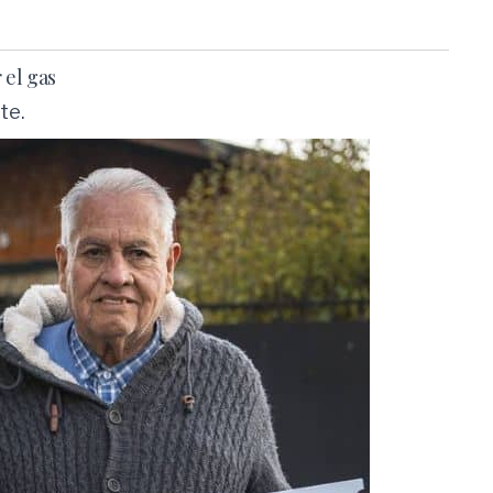
 el gas
te.