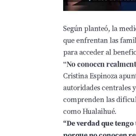
Según planteó, la
medi
que enfrentan las famil
para acceder al benefic
“No conocen realment
Cristina Espinoza apun
autoridades centrales 
comprenden las dificu
como Hualaihué.
“De verdad que tengo 
porque no conocen re