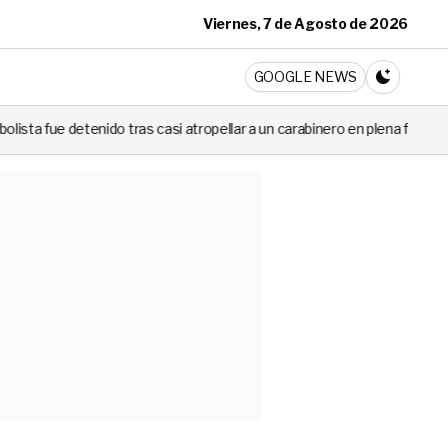
Viernes, 7 de Agosto de 2026
ticia
GOOGLE NEWS
CAMBIA A 
ras casi atropellar a un carabinero en plena fiscalización
Cortes de