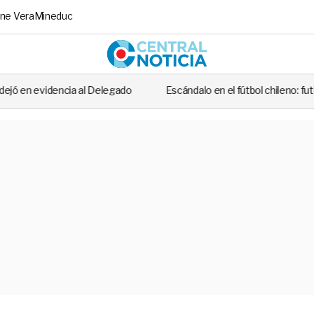
ne Vera
Mineduc
Central No
 Delegado
Escándalo en el fútbol chileno: futbolista fue detenido t