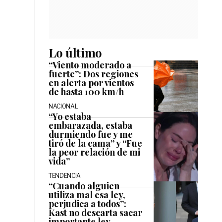
Lo último
“Viento moderado a
fuerte”: Dos regiones
en alerta por vientos
de hasta 100 km/h
NACIONAL
“Yo estaba
embarazada, estaba
durmiendo fue y me
tiró de la cama” y “Fue
la peor relación de mi
vida”
TENDENCIA
“Cuando alguien
utiliza mal esa ley,
perjudica a todos”:
Kast no descarta sacar
importante ley