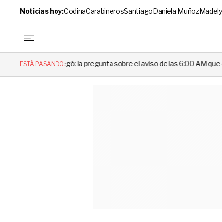
Noticias hoy:
Codina
Carabineros
Santiago
Daniela Muñoz
Madely
gó: la pregunta sobre el aviso de las 6:00 AM que dejó en evidencia al
ESTÁ PASANDO: