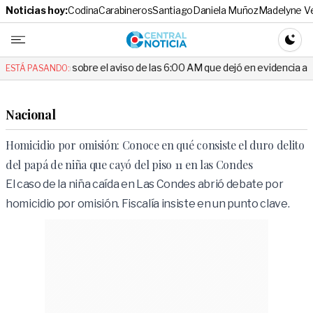
Noticias hoy:
Codina
Carabineros
Santiago
Daniela Muñoz
Madelyne V
Central No
CAMBI
obre el aviso de las 6:00 AM que dejó en evidencia al Delegado
E
ESTÁ PASANDO:
Nacional
Homicidio por omisión: Conoce en qué consiste el duro delito
del papá de niña que cayó del piso 11 en las Condes
El caso de la niña caída en Las Condes abrió debate por
homicidio por omisión. Fiscalía insiste en un punto clave.