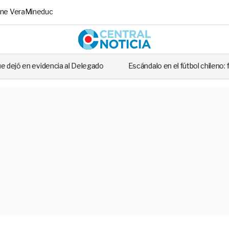
ne Vera
Mineduc
Central No
ncia al Delegado
Escándalo en el fútbol chileno: futbolista fue de