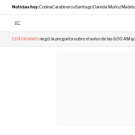
Noticias hoy:
Codina
Carabineros
Santiago
Daniela Muñoz
Madely
no lo negó: la pregunta sobre el aviso de las 6:00 AM que dejó en evide
ESTÁ PASANDO: