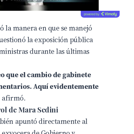
powered by
có la manera en que se manejó
 cuestionó la exposición pública
inistras durante las últimas
eo que el cambio de gabinete
mentarios. Aquí evidentemente
, afirmó.
 rol de Mara Sedini
bién apuntó directamente al
 exvocera de Gobierno y