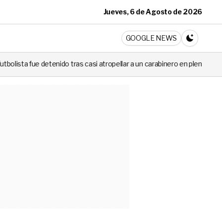
Jueves, 6 de Agosto de 2026
ticia
GOOGLE NEWS
CAMBIA A 
tenido tras casi atropellar a un carabinero en plena fiscalización
C