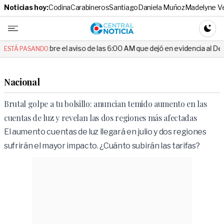
Noticias hoy:
Codina
Carabineros
Santiago
Daniela Muñoz
Madelyne V
Central No
CAMBI
sobre el aviso de las 6:00 AM que dejó en evidencia al Delegado
ESTÁ PASANDO:
Nacional
Brutal golpe a tu bolsillo: anuncian temido aumento en las
cuentas de luz y revelan las dos regiones más afectadas
El aumento cuentas de luz llegará en julio y dos regiones
sufrirán el mayor impacto. ¿Cuánto subirán las tarifas?