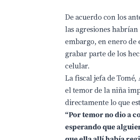
De acuerdo con los ante
las agresiones habrían
embargo, en enero de e
grabar parte de los hec
celular.
La fiscal jefa de Tomé
el temor de la niña im
directamente lo que es
“Por temor no dio a c
esperando que alguien
que ella allí había re