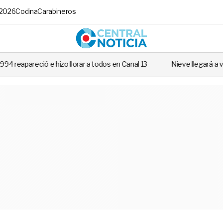
 2026
Codina
Carabineros
Central No
lorar a todos en Canal 13
Nieve llegará a varias regiones de Chile: