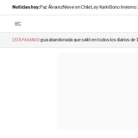
Noticias hoy:
Paz Álvarez
Nieve en Chile
Ley Karin
Bono Invierno
a abandonada que salió en todos los diarios de 1994 reapareció e hizo l
ESTÁ PASANDO: