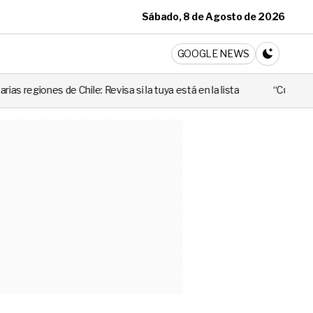
Sábado, 8 de Agosto de 2026
ticia
GOOGLE NEWS
CAMBIA A 
 Revisa si la tuya está en la lista
“Cuando alguien utiliza mal esa