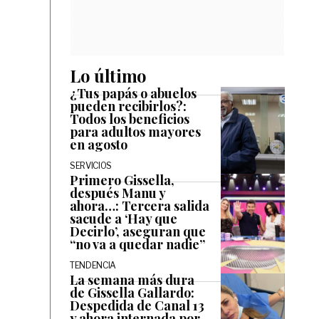
Lo último
¿Tus papás o abuelos
pueden recibirlos?:
Todos los beneficios
para adultos mayores
en agosto
SERVICIOS
Primero Gissella,
después Manu y
ahora…: Tercera salida
sacude a ‘Hay que
Decirlo’, aseguran que
“no va a quedar nadie”
TENDENCIA
La semana más dura
de Gissella Gallardo:
Despedida de Canal 13
y ahora internada por