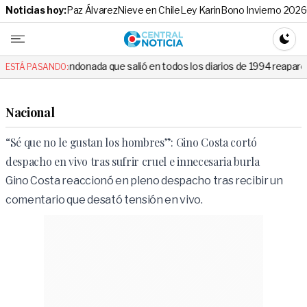
Noticias hoy:
Paz Álvarez
Nieve en Chile
Ley Karin
Bono Invierno 2026
Central No
CAMBI
onada que salió en todos los diarios de 1994 reapareció e hizo llorar a
ESTÁ PASANDO:
Nacional
“Sé que no le gustan los hombres”: Gino Costa cortó
despacho en vivo tras sufrir cruel e innecesaria burla
Gino Costa reaccionó en pleno despacho tras recibir un
comentario que desató tensión en vivo.