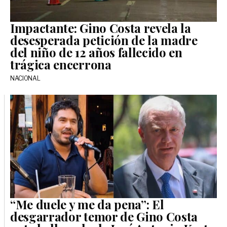
Impactante: Gino Costa revela la
desesperada petición de la madre
del niño de 12 años fallecido en
trágica encerrona
NACIONAL
“Me duele y me da pena”: El
desgarrador temor de Gino Costa