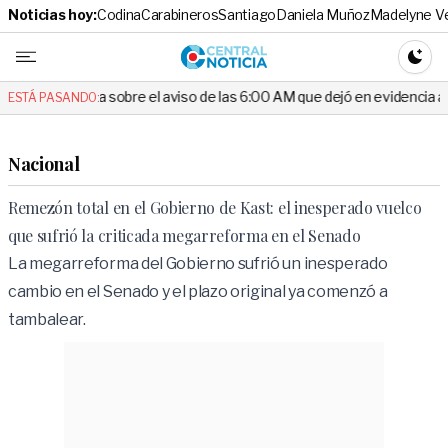
Noticias hoy:
Codina
Carabineros
Santiago
Daniela Muñoz
Madelyne V
Central No
CAMBI
 sobre el aviso de las 6:00 AM que dejó en evidencia al Delegado
ESTÁ PASANDO:
Nacional
Remezón total en el Gobierno de Kast: el inesperado vuelco
que sufrió la criticada megarreforma en el Senado
La megarreforma del Gobierno sufrió un inesperado
cambio en el Senado y el plazo original ya comenzó a
tambalear.