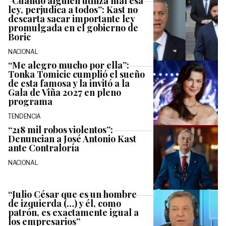
“Cuando alguien utiliza mal esa
ley, perjudica a todos”: Kast no
descarta sacar importante ley
promulgada en el gobierno de
Boric
NACIONAL
“Me alegro mucho por ella”:
Tonka Tomicic cumplió el sueño
de esta famosa y la invitó a la
Gala de Viña 2027 en pleno
programa
TENDENCIA
“218 mil robos violentos”:
Denuncian a José Antonio Kast
ante Contraloría
NACIONAL
“Julio César que es un hombre
de izquierda (…) y él, como
patrón, es exactamente igual a
los empresarios”