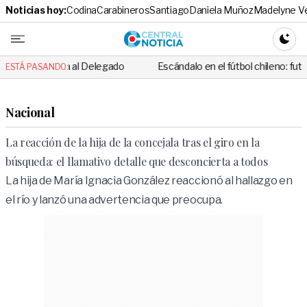
Noticias hoy:
Codina
Carabineros
Santiago
Daniela Muñoz
Madelyne V
Central No
CAMBI
l Delegado
Escándalo en el fútbol chileno: futbolista fue detenido 
ESTÁ PASANDO:
Nacional
La reacción de la hija de la concejala tras el giro en la
búsqueda: el llamativo detalle que desconcierta a todos
La hija de María Ignacia González reaccionó al hallazgo en
el río y lanzó una advertencia que preocupa.