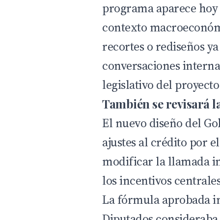
programa aparece hoy b
contexto macroeconómic
recortes o rediseños ya
conversaciones intern
legislativo del proyecto
También se revisará la
El nuevo diseño del G
ajustes al crédito por 
modificar la llamada in
los incentivos centrale
La fórmula aprobada i
Diputados consideraba 