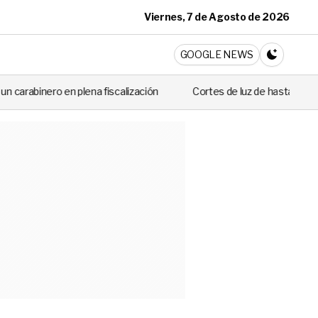
Viernes, 7 de Agosto de 2026
ticia
GOOGLE NEWS
CAMBIA A 
a fiscalización
Cortes de luz de hasta 8 horas afectarán este mar