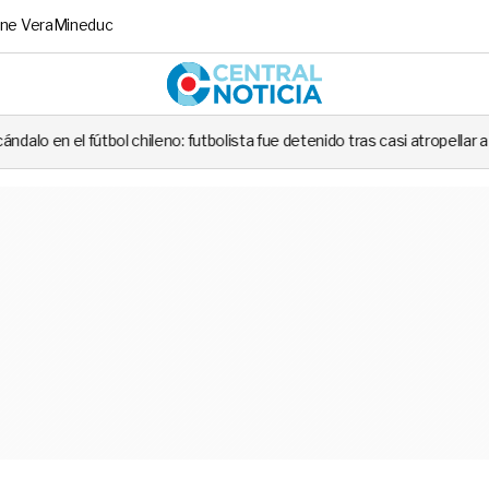
ne Vera
Mineduc
Central No
ileno: futbolista fue detenido tras casi atropellar a un carabinero en plen