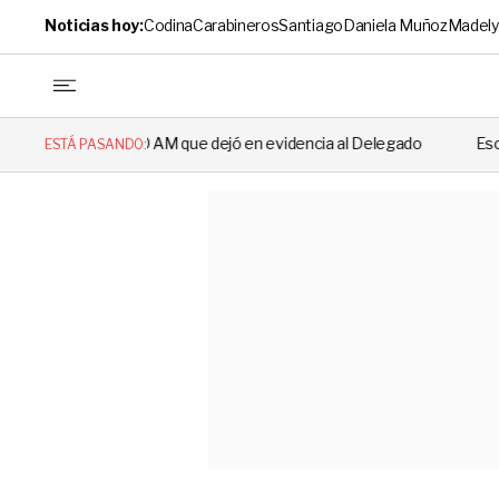
Noticias hoy:
Codina
Carabineros
Santiago
Daniela Muñoz
Madely
00 AM que dejó en evidencia al Delegado
Escándalo en el fútbol ch
ESTÁ PASANDO: