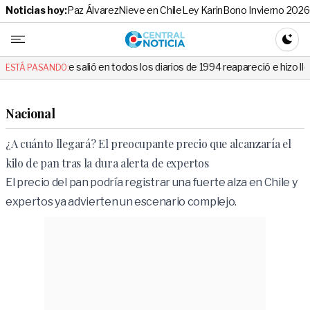
Noticias hoy:
Paz Álvarez
Nieve en Chile
Ley Karin
Bono Invierno 2026
Central No
CAMBI
alió en todos los diarios de 1994 reapareció e hizo llorar a todos en C
ESTÁ PASANDO:
Nacional
¿A cuánto llegará? El preocupante precio que alcanzaría el
kilo de pan tras la dura alerta de expertos
El precio del pan podría registrar una fuerte alza en Chile y
expertos ya advierten un escenario complejo.