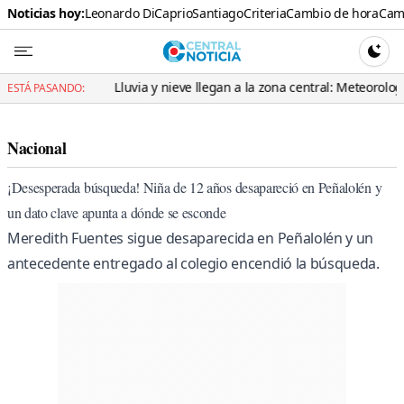
Noticias hoy:
Leonardo DiCaprio
Santiago
Criteria
Cambio de hora
Cami
Central N
CAMBI
o
Lluvia y nieve llegan a la zona central: Meteorología advierte
ESTÁ PASANDO:
Nacional
¡Desesperada búsqueda! Niña de 12 años desapareció en Peñalolén y
un dato clave apunta a dónde se esconde
Meredith Fuentes sigue desaparecida en Peñalolén y un
antecedente entregado al colegio encendió la búsqueda.