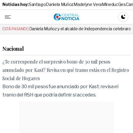
Noticias hoy:
Santiago
Daniela Muñoz
Madelyne Vera
Mineduc
Ges
Cam
Central No
CAMBI
Daniela Muñoz y el alcalde de Independencia celebraron hito: el mensaj
ESTÁ PASANDO:
Nacional
¿Te corresponde el sorpresivo bono de 30 mil pesos
anunciado por Kast? Revisa en qué tramo estás en el Registro
Social de Hogares
Bono de 30 mil pesos fue anunciado por Kast: revisa el
tramo del RSH que podría definir si accedes.