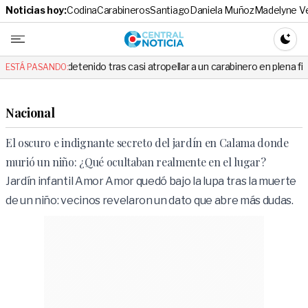
Noticias hoy:
Codina
Carabineros
Santiago
Daniela Muñoz
Madelyne V
Central No
CAMBI
detenido tras casi atropellar a un carabinero en plena fiscalización
ESTÁ PASANDO:
Nacional
El oscuro e indignante secreto del jardín en Calama donde
murió un niño: ¿Qué ocultaban realmente en el lugar?
Jardín infantil Amor Amor quedó bajo la lupa tras la muerte
de un niño: vecinos revelaron un dato que abre más dudas.