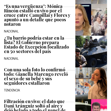
“Es una vergüenza”: Mónica
Rincón estalló en vivo por el
cruce entre Campillai y Flores y
apuntó a un detalle que pocos
notaron
NACIONAL
¿Tu barrio podría estar en la
lista? El Gobierno prepara
Estado de Excepción focalizado
en 50 sectores del país
NACIONAL
Con una sola foto lo confirmó
todo: Gianella Marengo reveló
el sexo de su bebé y sus
seguidores estallaron
TENDENCIA
Filtración en vivo: el dato que
Dani Aránguiz soltó al aire y
dejó helado a todo el panel de