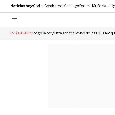
Noticias hoy:
Codina
Carabineros
Santiago
Daniela Muñoz
Madely
 negó: la pregunta sobre el aviso de las 6:00 AM que dejó en evidencia
ESTÁ PASANDO: