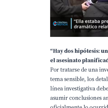
“Hay dos hipótesis: una
el asesinato planifica
Por tratarse de una inv
tema sensible, los deta
línea investigativa deb
asumir conclusiones an
oficialmente lo ocurri