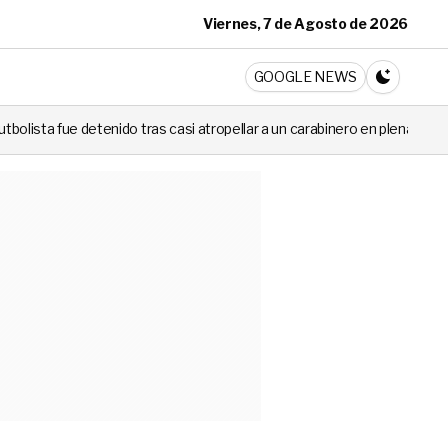
Viernes, 7 de Agosto de 2026
ticia
GOOGLE NEWS
CAMBIA A 
o tras casi atropellar a un carabinero en plena fiscalización
Corte