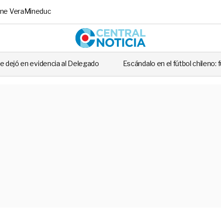
ne Vera
Mineduc
Central No
 al Delegado
Escándalo en el fútbol chileno: futbolista fue detenid