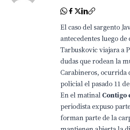
El caso del sargento J
antecedentes luego de q
Tarbuskovic viajara a P
dudas que rodean la mu
Carabineros, ocurrida
policial el pasado 11 d
En el matinal
Contigo 
periodista expuso part
forman parte de la carp
mantienen abierta la d