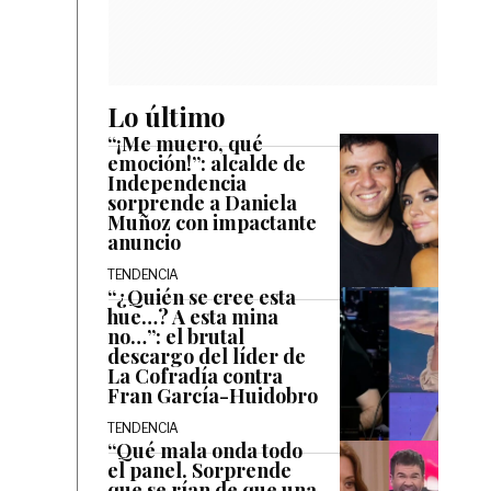
Lo último
“¡Me muero, qué
emoción!”: alcalde de
Independencia
sorprende a Daniela
Muñoz con impactante
anuncio
TENDENCIA
“¿Quién se cree esta
hue…? A esta mina
no…”: el brutal
descargo del líder de
La Cofradía contra
Fran García-Huidobro
TENDENCIA
“Qué mala onda todo
el panel. Sorprende
que se rían de que una