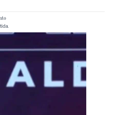
ento
tida.