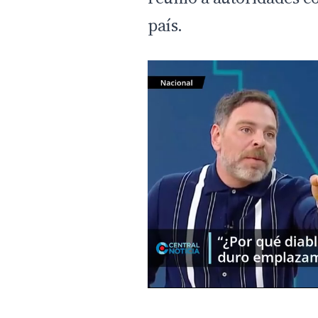
país
.