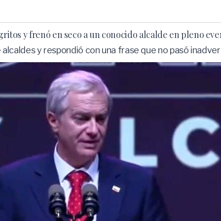
 gritos y frenó en seco a un conocido alcalde en pleno ev
lcaldes y respondió con una frase que no pasó inadver