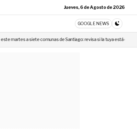
Jueves, 6 de Agosto de 2026
ticia
GOOGLE NEWS
CAMBIA A 
 comunas de Santiago: revisa si la tuya está en la lista
Codina n