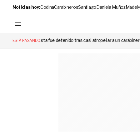
Noticias hoy:
Codina
Carabineros
Santiago
Daniela Muñoz
Madely
lista fue detenido tras casi atropellar a un carabinero en plena fiscaliza
ESTÁ PASANDO: