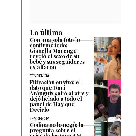
Lo último
Con una sola foto lo
confirmó todo:
Gianella Marengo
reveló el sexo de su
bebé y sus seguidores
estallaron
TENDENCIA
Filtración en vivo: el
dato que Dani
Aránguiz soltó al aire y
dejó helado a todo el
panel de Hay que
Decirlo
TENDENCIA
Codina no lo negó: la
pregunta sobre el
aviso de las 6:00 AM