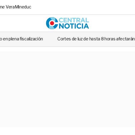
ne Vera
Mineduc
Central No
ción
Cortes de luz de hasta 8 horas afectarán este martes a siete