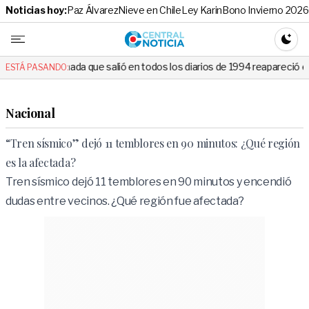
Noticias hoy:
Paz Álvarez
Nieve en Chile
Ley Karin
Bono Invierno 2026
Central No
CAMBI
que salió en todos los diarios de 1994 reapareció e hizo llorar a todo
ESTÁ PASANDO:
Nacional
“Tren sísmico” dejó 11 temblores en 90 minutos: ¿Qué región
es la afectada?
Tren sísmico dejó 11 temblores en 90 minutos y encendió
dudas entre vecinos. ¿Qué región fue afectada?