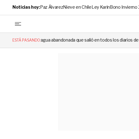
Noticias hoy:
Paz Álvarez
Nieve en Chile
Ley Karin
Bono Invierno
 abandonada que salió en todos los diarios de 1994 reapareció e hizo l
ESTÁ PASANDO: