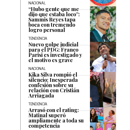
NACIONAL
“Hubo gente que me
dijo que estaba loco”:
Sammis Reyes tapa
boca con tremendo
logro personal
TENDENCIA
Nuevo golpe judicial
para el PDG: Franco
Parisi es investigado y
el motivo es grave
NACIONAL
Kika Silva rompió el
silencio: Inesperada
confesión sobre su
relación con Cristián
Arriagada
TENDENCIA
Arrasó con el rating:
Matinal superó
ampliamente a toda su
competencia