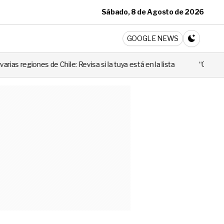
Sábado, 8 de Agosto de 2026
ticia
GOOGLE NEWS
CAMBIA A 
Revisa si la tuya está en la lista
“Cuando alguien utiliza mal esa 