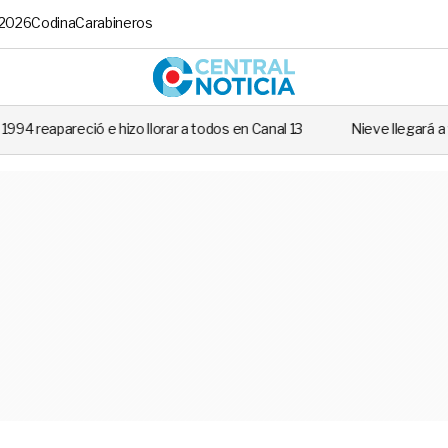
 2026
Codina
Carabineros
Central No
lorar a todos en Canal 13
Nieve llegará a varias regiones de Chile: 