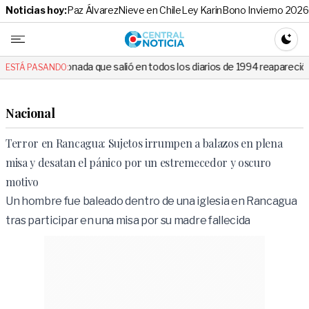
Noticias hoy:
Paz Álvarez
Nieve en Chile
Ley Karin
Bono Invierno 2026
Central No
CAMBI
da que salió en todos los diarios de 1994 reapareció e hizo llorar a to
ESTÁ PASANDO:
Nacional
Terror en Rancagua: Sujetos irrumpen a balazos en plena
misa y desatan el pánico por un estremecedor y oscuro
motivo
Un hombre fue baleado dentro de una iglesia en Rancagua
tras participar en una misa por su madre fallecida