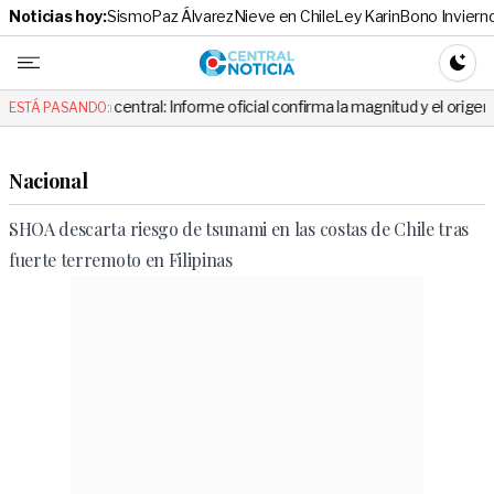
Noticias hoy:
Sismo
Paz Álvarez
Nieve en Chile
Ley Karin
Bono Inviern
Central No
CAMBI
ona central: Informe oficial confirma la magnitud y el origen del temblor
ESTÁ PASANDO:
Nacional
SHOA descarta riesgo de tsunami en las costas de Chile tras
fuerte terremoto en Filipinas