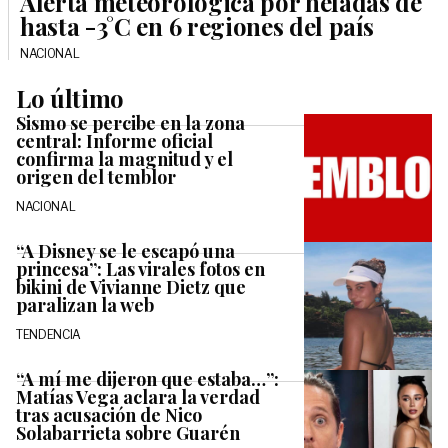
Alerta meteorológica por heladas de
hasta -3°C en 6 regiones del país
NACIONAL
Lo último
Sismo se percibe en la zona
central: Informe oficial
confirma la magnitud y el
origen del temblor
NACIONAL
“A Disney se le escapó una
princesa”: Las virales fotos en
bikini de Vivianne Dietz que
paralizan la web
TENDENCIA
“A mí me dijeron que estaba…”:
Matías Vega aclara la verdad
tras acusación de Nico
Solabarrieta sobre Guarén