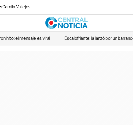
s
Camila Vallejos
Central No
e es viral
Escalofriante: la lanzó por un barranco de 30 metros y 