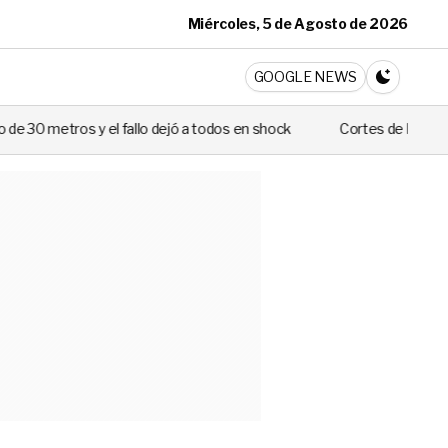
Miércoles, 5 de Agosto de 2026
ticia
GOOGLE NEWS
CAMBIA A 
el fallo dejó a todos en shock
Cortes de luz de hasta 8 horas afe