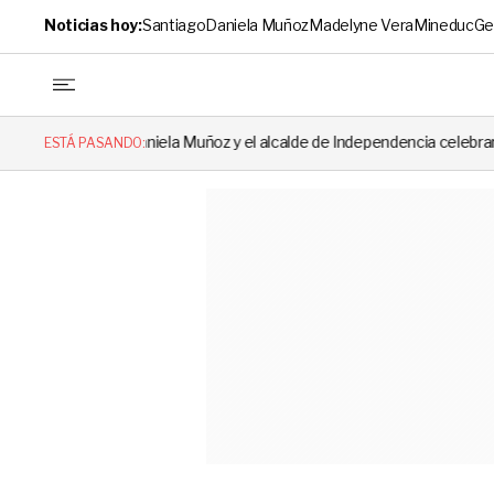
Noticias hoy:
Santiago
Daniela Muñoz
Madelyne Vera
Mineduc
Ge
Daniela Muñoz y el alcalde de Independencia celebraron hito: el mensaj
ESTÁ PASANDO: