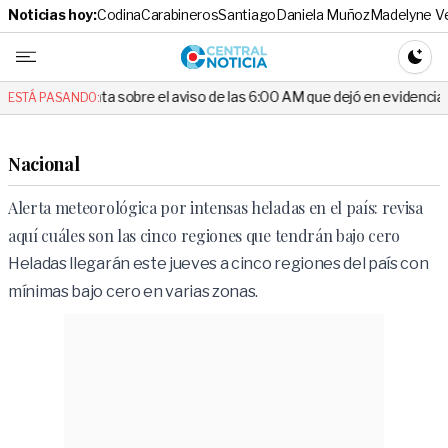
Noticias hoy:
Codina
Carabineros
Santiago
Daniela Muñoz
Madelyne V
Central No
CAMBI
 sobre el aviso de las 6:00 AM que dejó en evidencia al Delegado
ESTÁ PASANDO:
Nacional
Alerta meteorológica por intensas heladas en el país: revisa
aquí cuáles son las cinco regiones que tendrán bajo cero
Heladas llegarán este jueves a cinco regiones del país con
mínimas bajo cero en varias zonas.