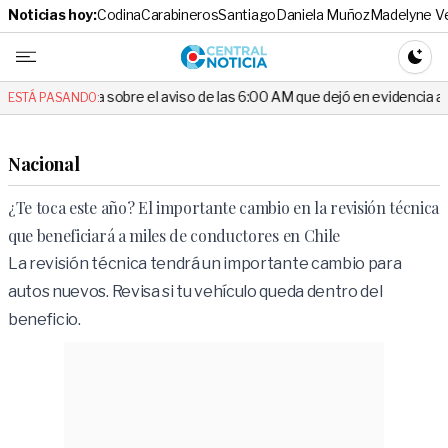
Noticias hoy:
Codina
Carabineros
Santiago
Daniela Muñoz
Madelyne V
Central No
CAMBI
obre el aviso de las 6:00 AM que dejó en evidencia al Delegado
E
ESTÁ PASANDO:
Nacional
¿Te toca este año? El importante cambio en la revisión técnica
que beneficiará a miles de conductores en Chile
La revisión técnica tendrá un importante cambio para
autos nuevos. Revisa si tu vehículo queda dentro del
beneficio.