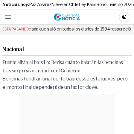
Noticias hoy:
Paz Álvarez
Nieve en Chile
Ley Karin
Bono Invierno 2026
Central No
CAMBI
 que salió en todos los diarios de 1994 reapareció e hizo llorar a todo
ESTÁ PASANDO:
Nacional
Fuerte alivio al bolsillo: Revisa cuánto bajarán las bencinas
tras sorpresivo anuncio del Gobierno
Bencinas tendrán una fuerte baja desde este jueves, pero
el monto final dependerá de un factor clave.