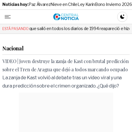
Noticias hoy:
Paz Álvarez
Nieve en Chile
Ley Karin
Bono Invierno 2026
Central No
CAMBI
lió en todos los diarios de 1994 reapareció e hizo llorar a todos en Ca
ESTÁ PASANDO:
Nacional
VIDEO | Joven destruye la zanja de Kast con brutal predicción
sobre el Tren de Aragua que dejó a todos marcando ocupado
La zanja de Kast volvió al debate tras un video viral y una
dura predicción sobre el crimen organizado. ¿Qué dijo?