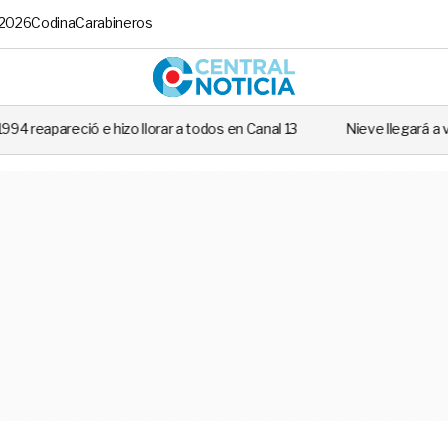
 2026
Codina
Carabineros
Central No
llorar a todos en Canal 13
Nieve llegará a varias regiones de Chile