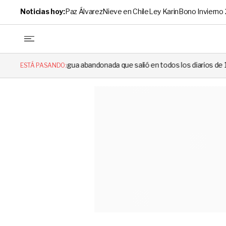
Noticias hoy:
Paz Álvarez
Nieve en Chile
Ley Karin
Bono Invierno
ua abandonada que salió en todos los diarios de 1994 reapareció e hizo 
ESTÁ PASANDO: