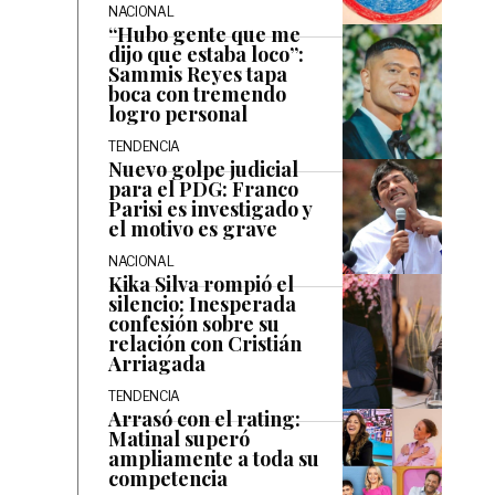
NACIONAL
“Hubo gente que me
dijo que estaba loco”:
Sammis Reyes tapa
boca con tremendo
logro personal
TENDENCIA
Nuevo golpe judicial
para el PDG: Franco
Parisi es investigado y
el motivo es grave
NACIONAL
Kika Silva rompió el
silencio: Inesperada
confesión sobre su
relación con Cristián
Arriagada
TENDENCIA
Arrasó con el rating:
Matinal superó
ampliamente a toda su
competencia