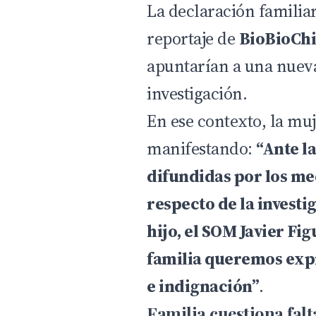
La declaración familia
reportaje de
BioBioChi
apuntarían a una nueva
investigación.
En ese contexto, la mu
manifestando:
“Ante l
difundidas por los m
respecto de la investi
hijo, el SOM Javier F
familia queremos exp
e indignación”
.
Familia cuestiona fal