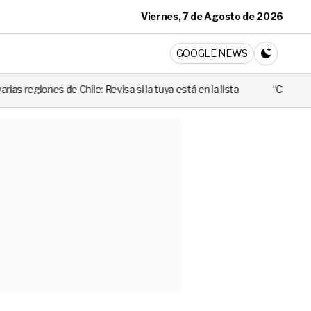
Viernes, 7 de Agosto de 2026
ticia
GOOGLE NEWS
CAMBIA A 
: Revisa si la tuya está en la lista
“Cuando alguien utiliza mal es