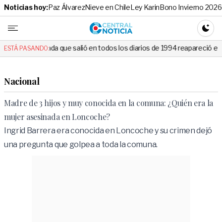
Noticias hoy:
Paz Álvarez
Nieve en Chile
Ley Karin
Bono Invierno 2026
Central No
CAMBI
ue salió en todos los diarios de 1994 reapareció e hizo llorar a todos 
ESTÁ PASANDO:
Nacional
Madre de 3 hijos y muy conocida en la comuna: ¿Quién era la
mujer asesinada en Loncoche?
Ingrid Barrera era conocida en Loncoche y su crimen dejó
una pregunta que golpea a toda la comuna.