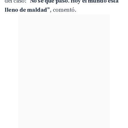
del caso:
“No sé qué pasó. Hoy el mundo está
lleno de maldad”
, comentó.