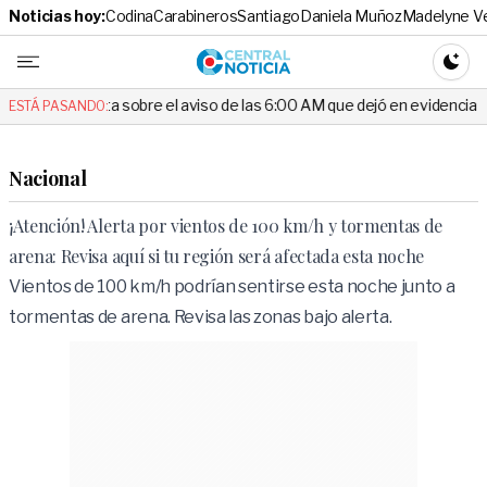
Noticias hoy:
Codina
Carabineros
Santiago
Daniela Muñoz
Madelyne V
Central No
CAMBI
ta sobre el aviso de las 6:00 AM que dejó en evidencia al Delegado
ESTÁ PASANDO:
Nacional
¡Atención! Alerta por vientos de 100 km/h y tormentas de
arena: Revisa aquí si tu región será afectada esta noche
Vientos de 100 km/h podrían sentirse esta noche junto a
tormentas de arena. Revisa las zonas bajo alerta.