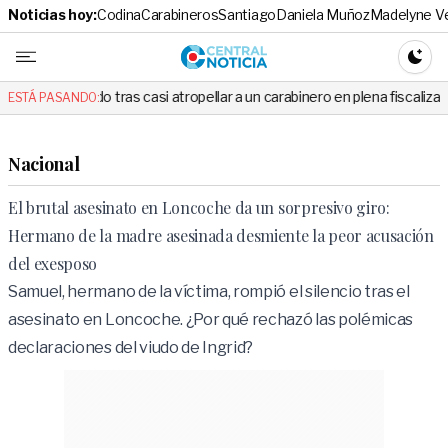
Noticias hoy:
Codina
Carabineros
Santiago
Daniela Muñoz
Madelyne V
Central No
CAMBI
do tras casi atropellar a un carabinero en plena fiscalización
Corte
ESTÁ PASANDO:
Nacional
El brutal asesinato en Loncoche da un sorpresivo giro:
Hermano de la madre asesinada desmiente la peor acusación
del exesposo
Samuel, hermano de la víctima, rompió el silencio tras el
asesinato en Loncoche. ¿Por qué rechazó las polémicas
declaraciones del viudo de Ingrid?