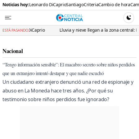
Noticias hoy:
Leonardo DiCaprio
Santiago
Criteria
Cambio de hora
Cami
Central N
CAMBI
do DiCaprio
Lluvia y nieve llegan a la zona central: Meteorologí
ESTÁ PASANDO:
Nacional
“Tengo información sensible”: El macabro secreto sobre niños perdidos
que un extranjero intentó destapar y que nadie escuchó
Un ciudadano extranjero denunció una red de espionaje y
abuso en La Moneda hace tres años. ¿Por qué su
testimonio sobre niños perdidos fue ignorado?