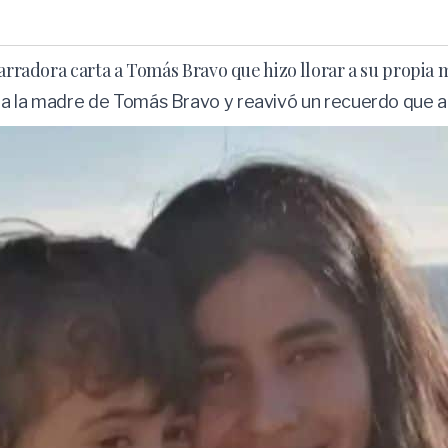
garradora carta a Tomás Bravo que hizo llorar a su propia
ó a la madre de Tomás Bravo y reavivó un recuerdo que