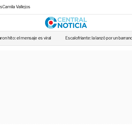
s
Camila Vallejos
Central No
es viral
Escalofriante: la lanzó por un barranco de 30 metros y el