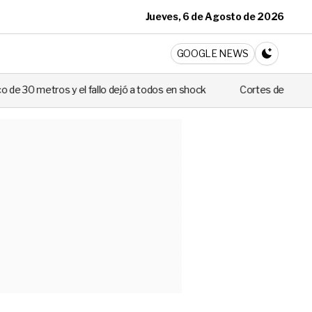
Jueves, 6 de Agosto de 2026
ticia
GOOGLE NEWS
CAMBIA A 
 fallo dejó a todos en shock
Cortes de luz de hasta 8 horas afecta