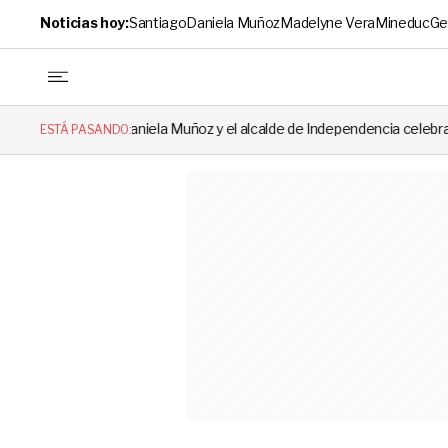
Noticias hoy:
Santiago
Daniela Muñoz
Madelyne Vera
Mineduc
Ge
aniela Muñoz y el alcalde de Independencia celebraron hito: el mensaje 
ESTÁ PASANDO: