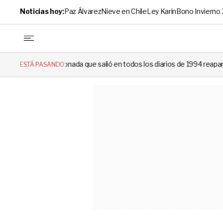
Noticias hoy:
Paz Álvarez
Nieve en Chile
Ley Karin
Bono Invierno
ada que salió en todos los diarios de 1994 reapareció e hizo llorar a t
ESTÁ PASANDO: