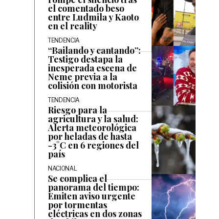
el comentado beso
entre Ludmila y Kaoto
en el reality
TENDENCIA
“Bailando y cantando”:
Testigo destapa la
inesperada escena de
Neme previa a la
colisión con motorista
TENDENCIA
Riesgo para la
agricultura y la salud:
Alerta meteorológica
por heladas de hasta
-3°C en 6 regiones del
país
NACIONAL
Se complica el
panorama del tiempo:
Emiten aviso urgente
por tormentas
eléctricas en dos zonas