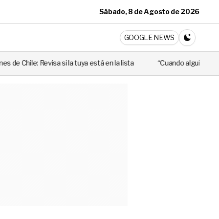
Sábado, 8 de Agosto de 2026
ticia
GOOGLE NEWS
CAMBIA A 
i la tuya está en la lista
“Cuando alguien utiliza mal esa ley, per