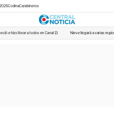
 2026
Codina
Carabineros
Central No
odos en Canal 13
Nieve llegará a varias regiones de Chile: Revisa s