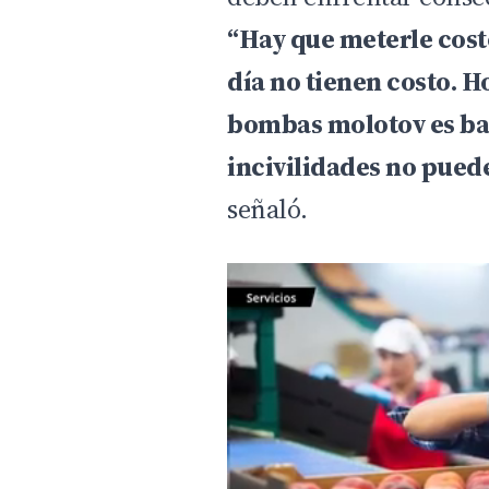
“Hay que meterle costo
día no tienen costo. Ho
bombas molotov es bas
incivilidades no pued
señaló.