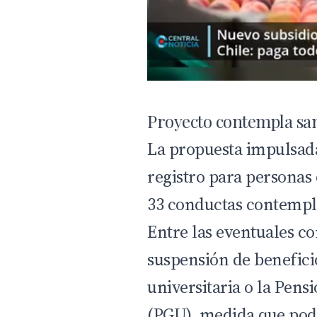
Proyecto contempla san
La propuesta impulsada
registro para personas
33 conductas contempla
Entre las eventuales co
suspensión de benefici
universitaria o la Pens
(PGU), medida que pod