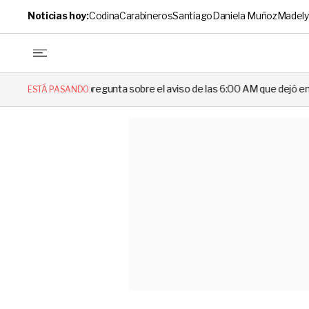
Noticias hoy:
Codina
Carabineros
Santiago
Daniela Muñoz
Madely
 la pregunta sobre el aviso de las 6:00 AM que dejó en evidencia al De
ESTÁ PASANDO: