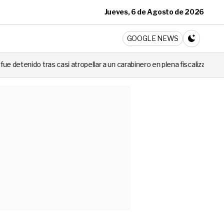
Jueves, 6 de Agosto de 2026
ticia
GOOGLE NEWS
CAMBIA A 
 casi atropellar a un carabinero en plena fiscalización
Cortes de l