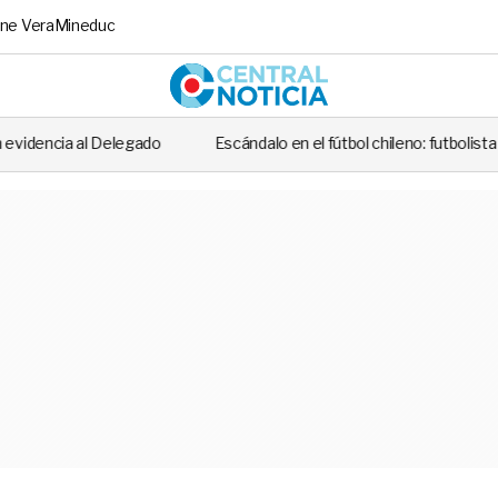
ne Vera
Mineduc
Central No
legado
Escándalo en el fútbol chileno: futbolista fue detenido tras