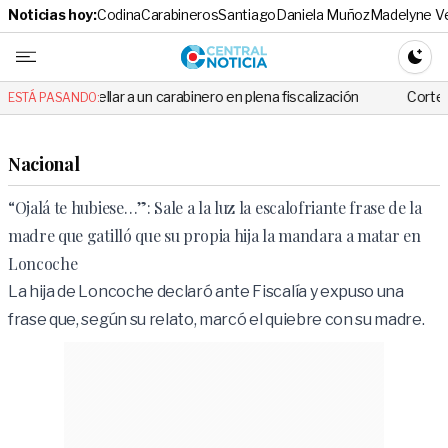
Noticias hoy:
Codina
Carabineros
Santiago
Daniela Muñoz
Madelyne V
Central No
CAMBI
ar a un carabinero en plena fiscalización
Cortes de luz de hasta 8
ESTÁ PASANDO:
Nacional
“Ojalá te hubiese…”: Sale a la luz la escalofriante frase de la
madre que gatilló que su propia hija la mandara a matar en
Loncoche
La hija de Loncoche declaró ante Fiscalía y expuso una
frase que, según su relato, marcó el quiebre con su madre.