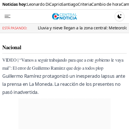
Noticias hoy:
Leonardo DiCaprio
Santiago
Criteria
Cambio de hora
Cami
Central N
CAMBI
io
Lluvia y nieve llegan a la zona central: Meteorología adviert
ESTÁ PASANDO:
Nacional
VIDEO | “Vamos a seguir trabajando para que a este gobierno le vaya
mal”: El error de Guillermo Ramírez que dejo a todos plop
Guillermo Ramírez protagonizó un inesperado lapsus ante
la prensa en La Moneda. La reacción de los presentes no
pasó inadvertida.